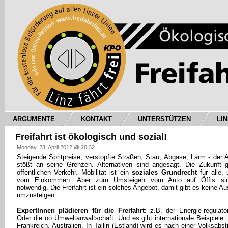
ARGUMENTE
KONTAKT
UNTERSTÜTZEN
LI
Freifahrt ist ökologisch und sozial!
Monday, 23. April 2012 @ 20:32
Steigende Spritpreise, verstopfte Straßen, Stau, Abgase, Lärm - der 
stößt an seine Grenzen. Alternativen sind angesagt. Die Zukunft 
öffentlichen Verkehr. Mobilität ist ein
soziales Grundrecht
für alle,
vom Einkommen. Aber zum Umsteigen vom Auto auf Öffis sin
notwendig. Die Freifahrt ist ein solches Angebot, damit gibt es keine A
umzusteigen.
ExpertInnen plädieren für die Freifahrt:
z.B. der Energie-regulator
Oder die oö Umweltanwaltschaft. Und es gibt internationale Beispiele: 
Frankreich, Australien. In Tallin (Estland) wird es nach einer Volksab